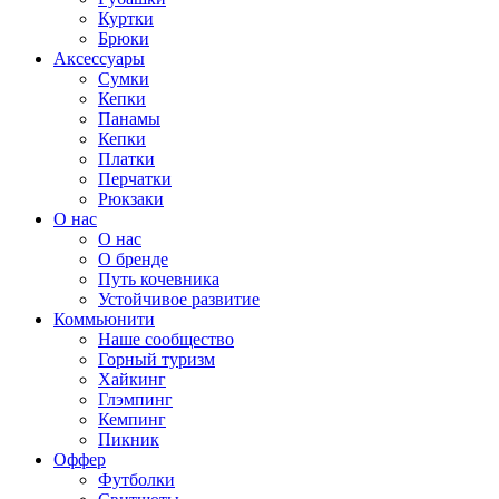
Куртки
Брюки
Аксессуары
Сумки
Кепки
Панамы
Кепки
Платки
Перчатки
Рюкзаки
О нас
О нас
О бренде
Путь кочевника
Устойчивое развитие
Коммьюнити
Наше сообщество
Горный туризм
Хайкинг
Глэмпинг
Кемпинг
Пикник
Оффер
Футболки