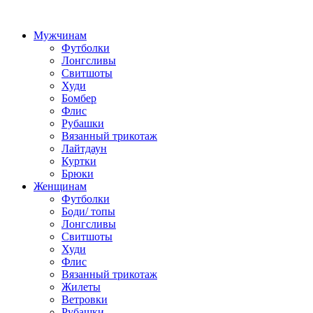
Мужчинам
Футболки
Лонгсливы
Свитшоты
Худи
Бомбер
Флис
Рубашки
Вязанный трикотаж
Лайтдаун
Куртки
Брюки
Женщинам
Футболки
Боди/ топы
Лонгсливы
Свитшоты
Худи
Флис
Вязанный трикотаж
Жилеты
Ветровки
Рубашки