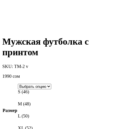
Мужская футболка с
принтом
SKU: TM-2 v
1990
сом
S (46)
M (48)
Размер
L (50)
XL (52)