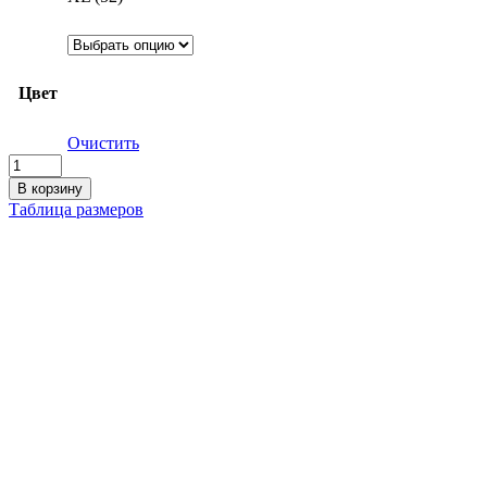
Цвет
Очистить
Количество
товара
В корзину
Мужская
Таблица размеров
футболка
с
принтом