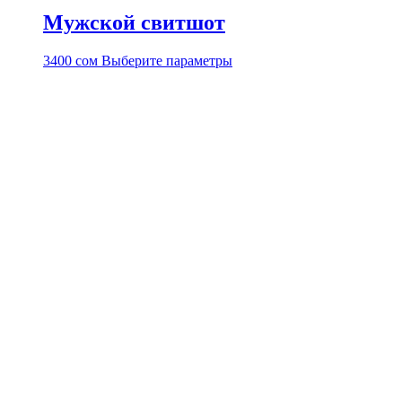
Мужской свитшот
Этот
3400
сом
Выберите параметры
товар
имеет
несколько
вариаций.
Опции
можно
выбрать
на
странице
товара.