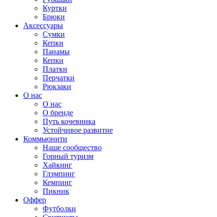
Куртки
Брюки
Аксессуары
Сумки
Кепки
Панамы
Кепки
Платки
Перчатки
Рюкзаки
О нас
О нас
О бренде
Путь кочевника
Устойчивое развитие
Коммьюнити
Наше сообщество
Горный туризм
Хайкинг
Глэмпинг
Кемпинг
Пикник
Оффер
Футболки