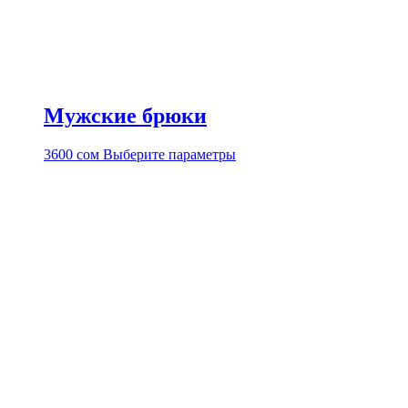
Мужские брюки
Этот
3600
сом
Выберите параметры
товар
имеет
несколько
вариаций.
Опции
можно
выбрать
на
странице
товара.