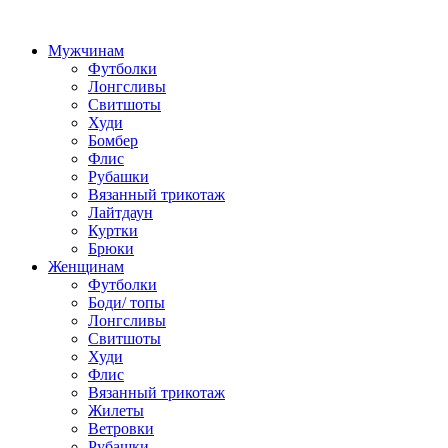
Мужчинам
Футболки
Лонгсливы
Свитшоты
Худи
Бомбер
Флис
Рубашки
Вязанный трикотаж
Лайтдаун
Куртки
Брюки
Женщинам
Футболки
Боди/ топы
Лонгсливы
Свитшоты
Худи
Флис
Вязанный трикотаж
Жилеты
Ветровки
Рубашки