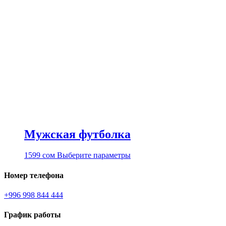
Мужская футболка
Этот
1599
сом
Выберите параметры
товар
имеет
Номер телефона
несколько
вариаций.
+996 998 844 444
Опции
можно
График работы
выбрать