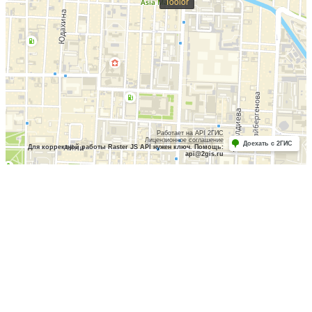
Toolor
Работает на API 2ГИС
Лицензионное соглашение
Доехать с 2ГИС
Для корректной работы Raster JS API нужен ключ. Помощь:
api@2gis.ru