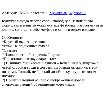
Артикул:
TM-2 v
Категории:
Мужчинам
,
Футболки
Культура номада несет с собой свободную, заявляющую
форму, как и наша мужская oversize футболка, изготовленая из
хлопка, сочетает в себе комфорт и стиль в одном изделии.
Особенности:
*Круглый вырез воротника
*Втачные спущенные рукава
*Oversize
* Экологически безврредный принт
*Представлена в двух вариантах:
1) Вышивка рунической надписи « Кочевники будущего» с
левой стороны груди и логотипом бренда на спинке, в тон
нитками. Тонкий, не броский дизайн с культурным кодом
номадов
2) Принт на водной основе с изображением дороги,
символизирующей объединение кочевников.