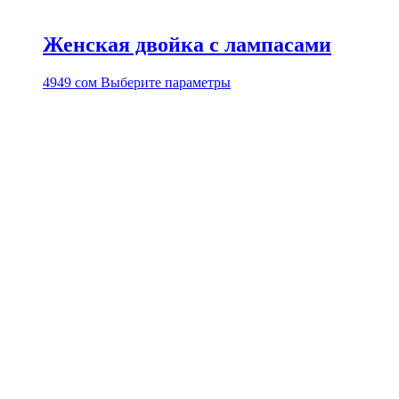
Женская двойка с лампасами
Этот
4949
сом
Выберите параметры
товар
имеет
несколько
вариаций.
Опции
можно
выбрать
на
странице
товара.