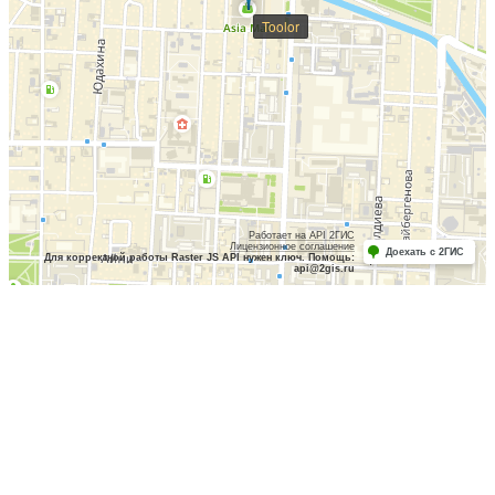
Toolor
Работает на API 2ГИС
Лицензионное соглашение
Доехать с 2ГИС
Для корректной работы Raster JS API нужен ключ. Помощь:
api@2gis.ru