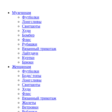
Мужчинам
Футболки
Лонгсливы
Свитшоты
Худи
Бомбер
Флис
Рубашки
Вязанный трикотаж
Лайтдаун
Куртки
Брюки
Женщинам
Футболки
Боди/ топы
Лонгсливы
Свитшоты
Худи
Флис
Вязанный трикотаж
Жилеты
Ветровки
Рубашки