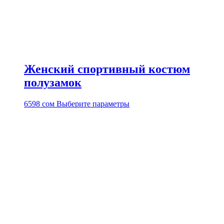
Женский спортивный костюм
полузамок
Этот
6598
сом
Выберите параметры
товар
имеет
несколько
вариаций.
Опции
можно
выбрать
на
странице
товара.