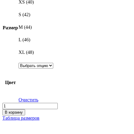
XS (40)
S (42)
M (44)
Размер
L (46)
XL (48)
Цвет
Очистить
Количество
товара
В корзину
Женские
Таблица размеров
брюки
"Микровельвет"