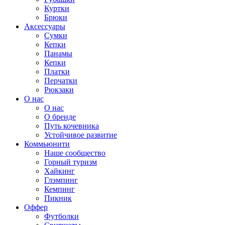
Куртки
Брюки
Аксессуары
Сумки
Кепки
Панамы
Кепки
Платки
Перчатки
Рюкзаки
О нас
О нас
О бренде
Путь кочевника
Устойчивое развитие
Коммьюнити
Наше сообщество
Горный туризм
Хайкинг
Глэмпинг
Кемпинг
Пикник
Оффер
Футболки