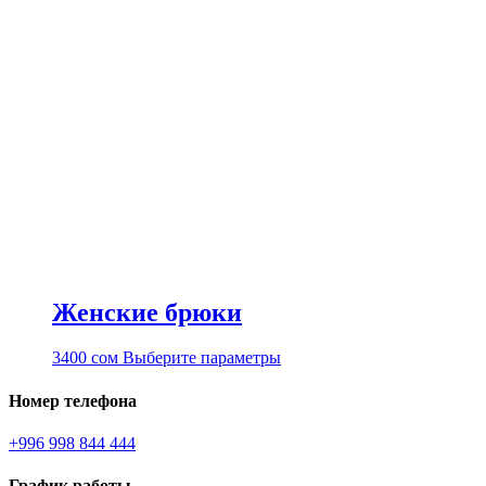
Женские брюки
Этот
3400
сом
Выберите параметры
товар
имеет
Номер телефона
несколько
вариаций.
+996 998 844 444
Опции
можно
График работы