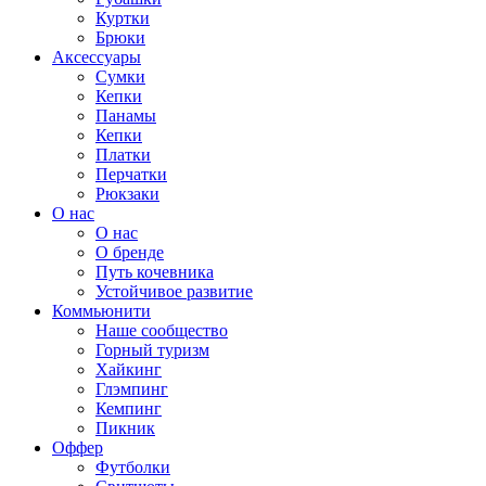
Куртки
Брюки
Аксессуары
Сумки
Кепки
Панамы
Кепки
Платки
Перчатки
Рюкзаки
О нас
О нас
О бренде
Путь кочевника
Устойчивое развитие
Коммьюнити
Наше сообщество
Горный туризм
Хайкинг
Глэмпинг
Кемпинг
Пикник
Оффер
Футболки