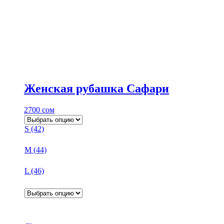
Женская рубашка Сафари
2700
сом
S (42)
M (44)
L (46)