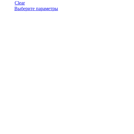
Clear
Этот
Выберите параметры
товар
имеет
несколько
вариаций.
Опции
можно
выбрать
на
странице
товара.