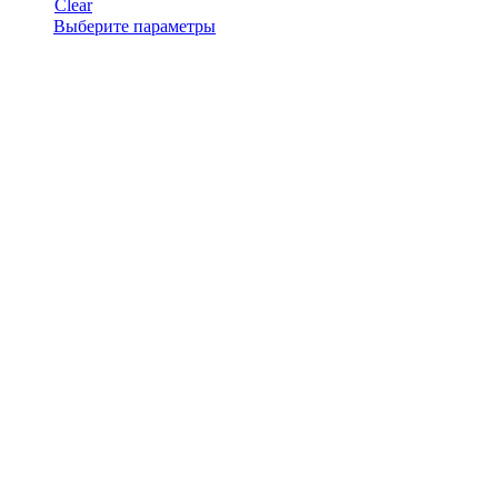
Clear
Этот
Выберите параметры
товар
имеет
несколько
вариаций.
Опции
можно
выбрать
на
странице
товара.