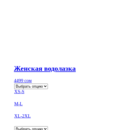
Женская водолазка
4499
сом
XS-S
M-L
XL-2XL