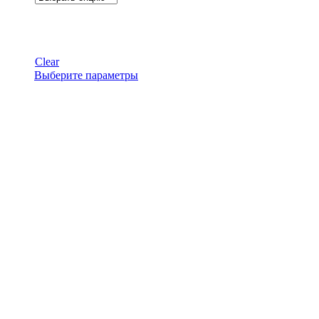
Clear
Этот
Выберите параметры
товар
имеет
несколько
вариаций.
Опции
можно
выбрать
на
странице
товара.