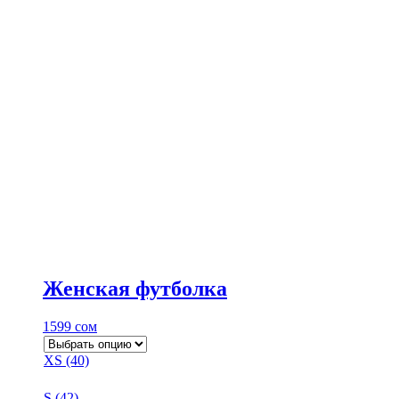
Женская футболка
1599
сом
XS (40)
S (42)