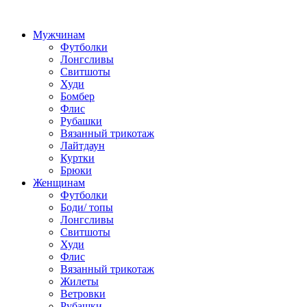
Мужчинам
Футболки
Лонгсливы
Свитшоты
Худи
Бомбер
Флис
Рубашки
Вязанный трикотаж
Лайтдаун
Куртки
Брюки
Женщинам
Футболки
Боди/ топы
Лонгсливы
Свитшоты
Худи
Флис
Вязанный трикотаж
Жилеты
Ветровки
Рубашки