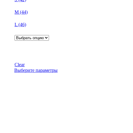
M (44)
L (46)
Clear
Этот
Выберите параметры
товар
имеет
несколько
вариаций.
Опции
можно
выбрать
на
странице
товара.