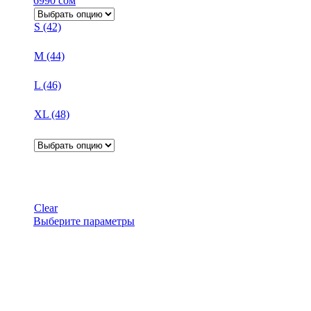
6990
сом
S (42)
M (44)
L (46)
XL (48)
Clear
Этот
Выберите параметры
товар
имеет
несколько
вариаций.
Опции
можно
выбрать