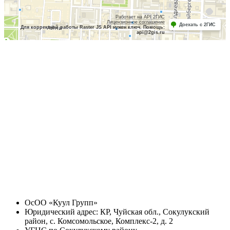
Работает на API 2ГИС
Лицензионное соглашение
Доехать с 2ГИС
Для корректной работы Raster JS API нужен ключ. Помощь:
api@2gis.ru
ОсОО «Куул Групп»
Юридический адрес: КР, Чуйская обл., Сокулукский
район, с. Комсомольское, Комплекс-2, д. 2