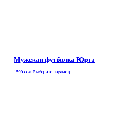
Мужская футболка Юрта
Этот
1599
сом
Выберите параметры
товар
имеет
несколько
вариаций.
Опции
можно
выбрать
на
странице
товара.