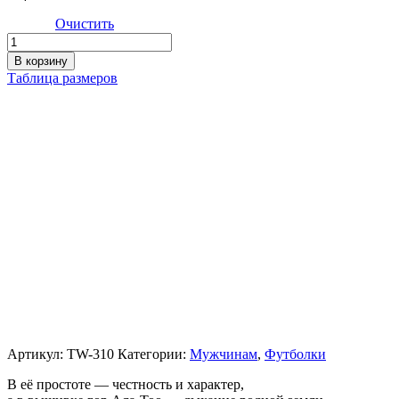
Очистить
Количество
товара
В корзину
Мужская
Таблица размеров
футболка
Wellness
Артикул:
TW-310
Категории:
Мужчинам
,
Футболки
В её простоте — честность и характер,