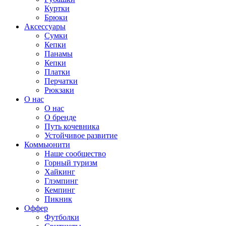
Куртки
Брюки
Аксессуары
Сумки
Кепки
Панамы
Кепки
Платки
Перчатки
Рюкзаки
О нас
О нас
О бренде
Путь кочевника
Устойчивое развитие
Коммьюнити
Наше сообщество
Горный туризм
Хайкинг
Глэмпинг
Кемпинг
Пикник
Оффер
Футболки