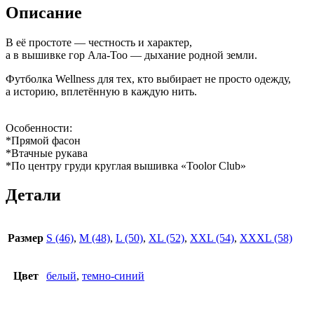
Описание
В её простоте — честность и характер,
а в вышивке гор Ала-Тоо — дыхание родной земли.
Футболка Wellness для тех, кто выбирает не просто одежду,
а историю, вплетённую в каждую нить.
Особенности:
*Прямой фасон
*Втачные рукава
*По центру груди круглая вышивка «Toolor Club»
Детали
Размер
S (46)
,
M (48)
,
L (50)
,
XL (52)
,
XXL (54)
,
XXXL (58)
Цвет
белый
,
темно-синий