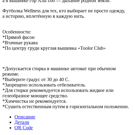
а в вышивке гор Ала-Тоо — дыхание родной земли.
Футболка Wellness для тех, кто выбирает не просто одежду,
а историю, вплетённую в каждую нить.
Особенности:
*Прямой фасон
*Втачные рукава
*По центру груди круглая вышивка «Toolor Club»
*Допускается стирка в машинке автомат при обычном
режиме.
*Выберите градус от 30 до 40 С.
*Запрещено использовать отбеливатель.
*Для стирки рекомендуется использовать жидкое или
гелеобразное моющее средство.
*Химчистка не рекомендуется.
*Сушить естественным путем в горизонтальном положении.
Описание
Детали
QR Code