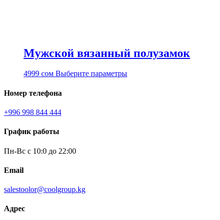
Мужской вязанный полузамок
Этот
4999
сом
Выберите параметры
товар
имеет
Номер телефона
несколько
вариаций.
+996 998 844 444
Опции
можно
График работы
выбрать
на
Пн-Вс с 10:0 до 22:00
странице
товара.
Email
salestoolor@coolgroup.kg
Адрес