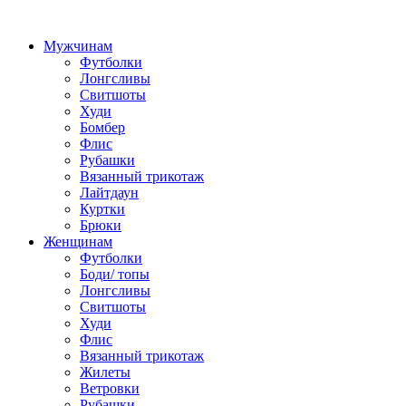
Мужчинам
Футболки
Лонгсливы
Свитшоты
Худи
Бомбер
Флис
Рубашки
Вязанный трикотаж
Лайтдаун
Куртки
Брюки
Женщинам
Футболки
Боди/ топы
Лонгсливы
Свитшоты
Худи
Флис
Вязанный трикотаж
Жилеты
Ветровки
Рубашки