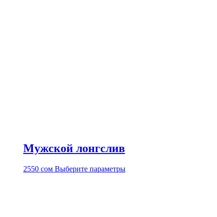
Мужской лонгслив
Этот
2550
сом
Выберите параметры
товар
имеет
несколько
вариаций.
Опции