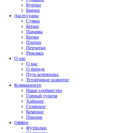
Куртки
Брюки
Аксессуары
Сумки
Кепки
Панамы
Кепки
Платки
Перчатки
Рюкзаки
О нас
О нас
О бренде
Путь кочевника
Устойчивое развитие
Коммьюнити
Наше сообщество
Горный туризм
Хайкинг
Глэмпинг
Кемпинг
Пикник
Оффер
Футболки