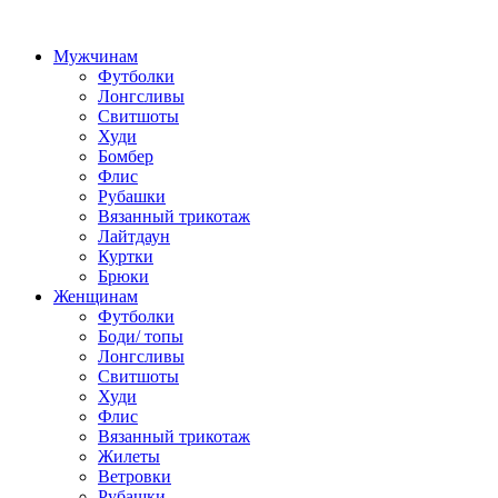
Мужчинам
Футболки
Лонгсливы
Свитшоты
Худи
Бомбер
Флис
Рубашки
Вязанный трикотаж
Лайтдаун
Куртки
Брюки
Женщинам
Футболки
Боди/ топы
Лонгсливы
Свитшоты
Худи
Флис
Вязанный трикотаж
Жилеты
Ветровки
Рубашки