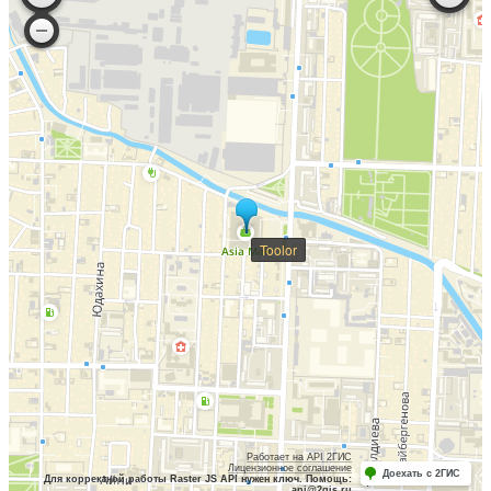
Toolor
Работает на API 2ГИС
Лицензионное соглашение
Доехать с 2ГИС
Для корректной работы Raster JS API нужен ключ. Помощь:
api@2gis.ru