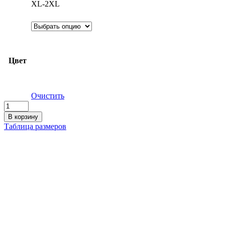
XL-2XL
Цвет
Очистить
Количество
товара
В корзину
Мужской
Таблица размеров
свитер