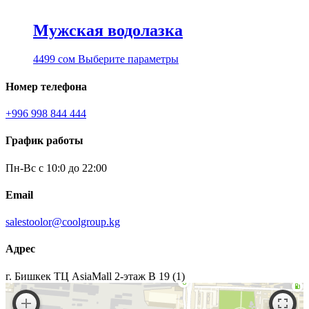
Мужская водолазка
Этот
4499
сом
Выберите параметры
товар
имеет
Номер телефона
несколько
вариаций.
+996 998 844 444
Опции
можно
График работы
выбрать
на
Пн-Вс с 10:0 до 22:00
странице
товара.
Email
salestoolor@coolgroup.kg
Адрес
г. Бишкек ТЦ AsiaMall 2-этаж В 19 (1)