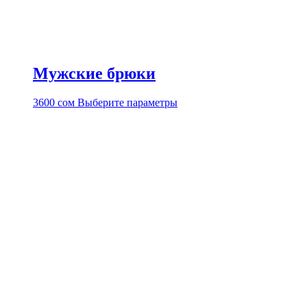
Мужские брюки
Этот
3600
сом
Выберите параметры
товар
имеет
несколько
вариаций.
Опции
можно
выбрать
на
странице
товара.