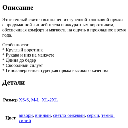
Описание
Этот теплый свитер выполнен из турецкой хлопковой пряжи
с продуманной линией плеча и аккуратным воротником,
обеспечивая комфорт и мягкость на ощупь в прохладное время
года.
Особенности:
* Круглый воротник
* Рукава и низ на манжете
* Длина до бедер
* Свободный силуэт
* Гипоаллергенная турецкая пряжа высокого качества
Детали
Размер
XS-S
,
M-L
,
XL-2XL
айвори
,
винный
,
светло-бежевый
,
серый
,
темно-
Цвет
синий